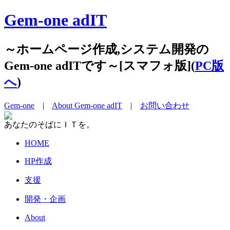
Gem-one adIT
～ホームページ作成,システム開発の
Gem-one adITです～[スマフォ版](
PC版
へ
)
Gem-one
|
About Gem-one adIT
|
お問い合わせ
あなたのそばにＩＴを。
HOME
HP作成
支援
開発・企画
About