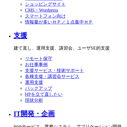
ショッピングサイト
CMS・Wordpress
スマートフォン向け
情報量が多いＨＰ／１点集中ＨＰ
支援
建て直し、運用支援、講習会、ユーザSE的支援
リモート保守
お仕事事例
支援サービス・技術サポート
各種支援・講習会サービス
運用支援
バックアップ
HPを立て直したい
現状分析
IT開発・企画
Webサービス、業務システム、アプリケーション開発。