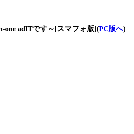
ne adITです～[スマフォ版](
PC版へ
)