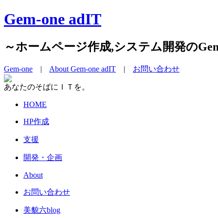
Gem-one adIT
～ホームページ作成,システム開発のGem-o
Gem-one
|
About Gem-one adIT
|
お問い合わせ
あなたのそばにＩＴを。
HOME
HP作成
支援
開発・企画
About
お問い合わせ
美貌六blog