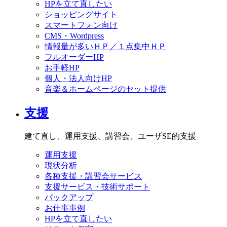
HPを立て直したい
ショッピングサイト
スマートフォン向け
CMS・Wordpress
情報量が多いＨＰ／１点集中ＨＰ
フルオーダーHP
お手軽HP
個人・法人向けHP
音楽＆ホームページのセット提供
支援
建て直し、運用支援、講習会、ユーザSE的支援
運用支援
現状分析
各種支援・講習会サービス
支援サービス・技術サポート
バックアップ
お仕事事例
HPを立て直したい