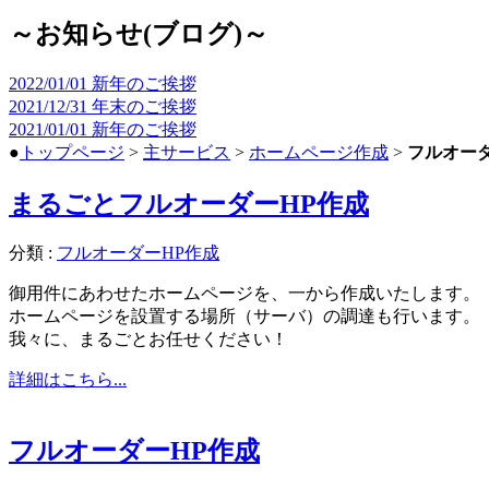
～お知らせ(ブログ)～
2022/01/01
新年のご挨拶
2021/12/31
年末のご挨拶
2021/01/01
新年のご挨拶
●
トップページ
>
主サービス
>
ホームページ作成
>
フルオーダ
まるごとフルオーダーHP作成
分類 :
フルオーダーHP作成
御用件にあわせたホームページを、一から作成いたします。
ホームページを設置する場所（サーバ）の調達も行います。
我々に、まるごとお任せください！
詳細はこちら...
フルオーダーHP作成