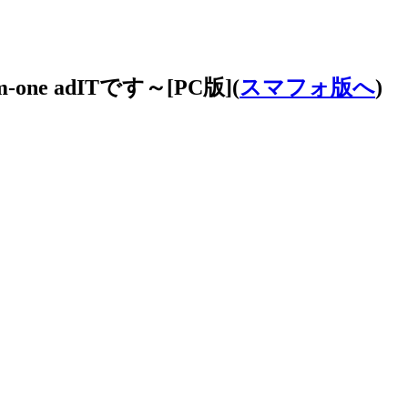
e adITです～[PC版](
スマフォ版へ
)