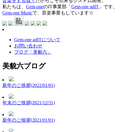
音楽をする我々
だからこそ出来るシステム開発。
私たちは、
Gem-one
のIT事業部「
Gem-one adIT
」です。
Gem-one Music
で、音楽事業もしています☆
Gem-one adITについて
お問い合わせ
ブログ「美貌六」
美貌六ブログ
新年のご挨拶(2022/01/01)
年末のご挨拶(2021/12/31)
新年のご挨拶(2021/01/01)