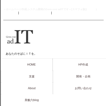
Gem-one adIT
～ホームページ作成,システム開発のGem-one adITです～[スマフォ版](
PC版へ
)
Gem-one
|
About Gem-one adIT
|
お問い合わせ
あなたのそばにＩＴを。
HOME
HP作成
支援
開発・企画
About
お問い合わせ
美貌六blog