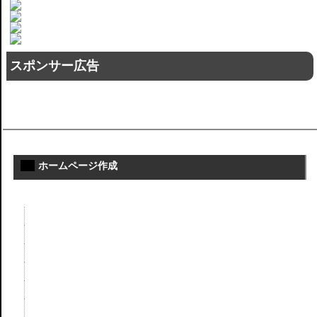
スポンサー広告
ホームページ作成
個人・法人向けホームページ作成
お手軽HP
スマートフォン向け
ショッピングサイト
お仕事事例
フルオーダーHP
個人・法人向けHP